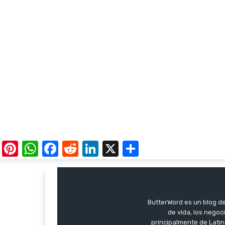
Pinterest
WhatsApp
Facebook
Reddit
LinkedIn
X
Share
ButterWord es un blog de 
de vida, los negoci
principalmente de Latin