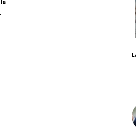
 la
r
L