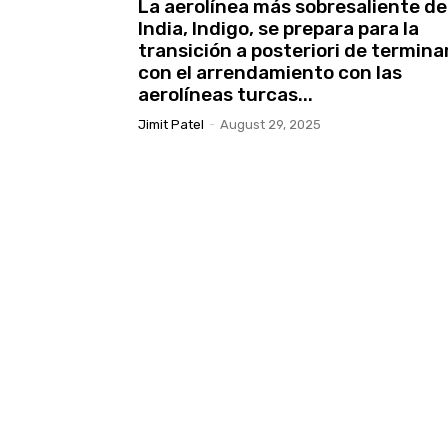
La aerolínea más sobresaliente de
India, Indigo, se prepara para la
transición a posteriori de termina
con el arrendamiento con las
aerolíneas turcas...
Jimit Patel
-
August 29, 2025