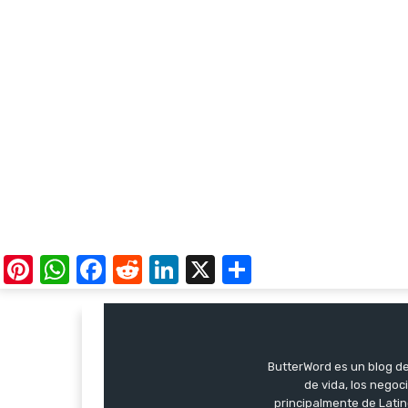
Pinterest
WhatsApp
Facebook
Reddit
LinkedIn
X
Share
ButterWord es un blog de 
de vida, los negoci
principalmente de Latin