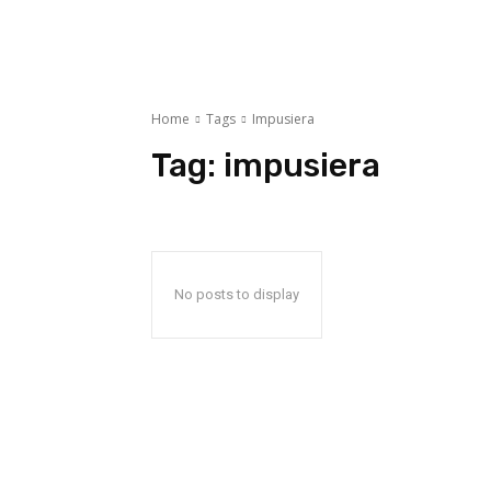
Home
Tags
Impusiera
Tag:
impusiera
No posts to display