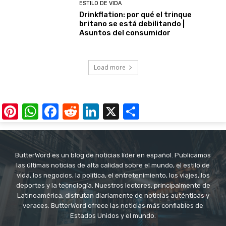
ESTILO DE VIDA
Drinkflation: por qué el trinque
britano se está debilitando |
Asuntos del consumidor
Load more
Pinterest
WhatsApp
Facebook
Reddit
LinkedIn
X
Share
ButterWord es un blog de noticias líder en español. Publicamos
las últimas noticias de alta calidad sobre el mundo, el estilo de
vida, los negocios, la política, el entretenimiento, los viajes, los
deportes y la tecnología. Nuestros lectores, principalmente de
Latinoamérica, disfrutan diariamente de noticias auténticas y
veraces. ButterWord ofrece las noticias más confiables de
Estados Unidos y el mundo.