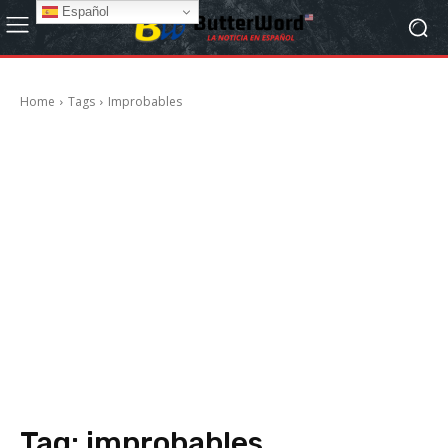
Español
Home
Tags
Improbables
Tag:
improbables