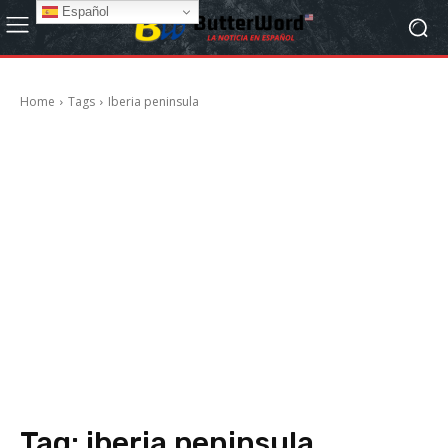
Español
Home
Tags
Iberia peninsula
Tag:
iberia peninsula