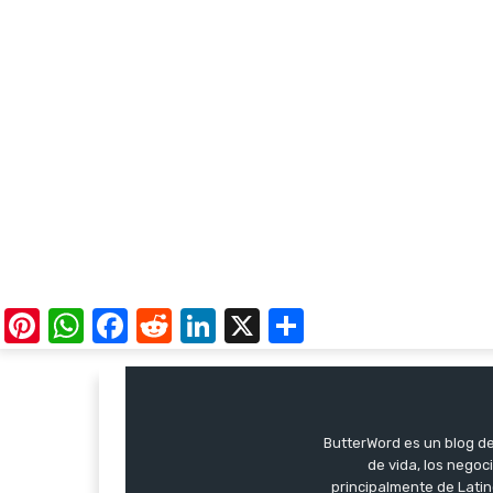
Pinterest
WhatsApp
Facebook
Reddit
LinkedIn
X
Share
ButterWord es un blog de 
de vida, los negoci
principalmente de Latin