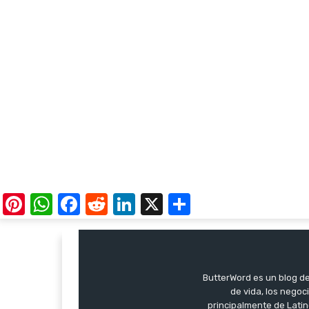
Pinterest
WhatsApp
Facebook
Reddit
LinkedIn
X
Share
ButterWord es un blog de 
de vida, los negoci
principalmente de Latin