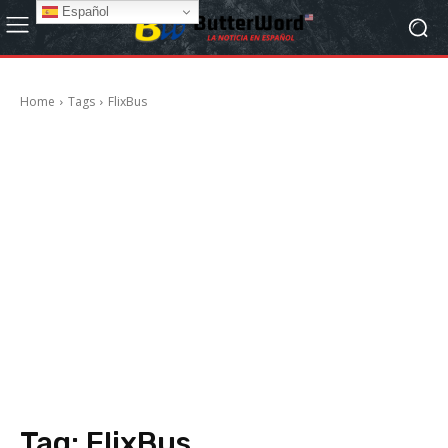
Español
Home
Tags
FlixBus
Tag:
FlixBus