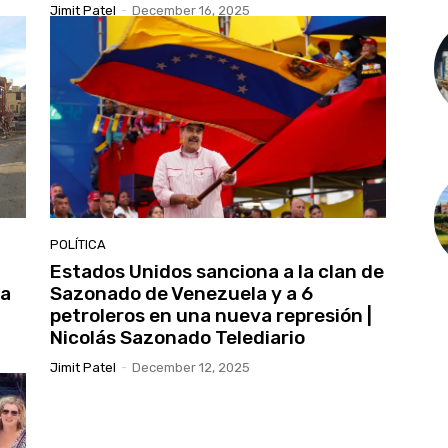
Jimit Patel
-
December 16, 2025
POLÍTICA
Estados Unidos sanciona a la clan de
la
Sazonado de Venezuela y a 6
petroleros en una nueva represión |
Nicolás Sazonado Telediario
Jimit Patel
-
December 12, 2025