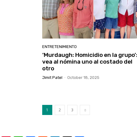
ENTRETENIMIENTO
‘Murdaugh: Homicidio en la grupo’
vea al nómina uno al costado del
otro
Jimit Patel
-
October 18, 2025
1
2
3