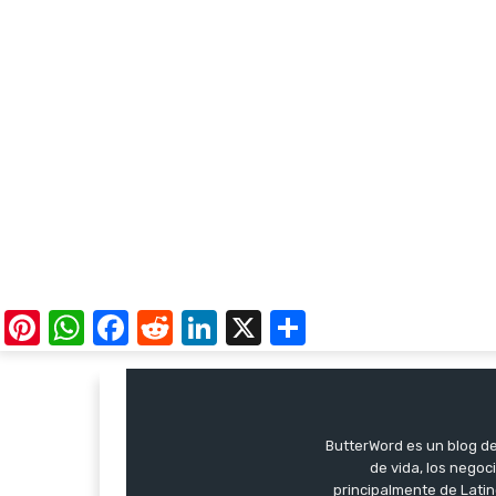
Pinterest
WhatsApp
Facebook
Reddit
LinkedIn
X
Share
ButterWord es un blog de 
de vida, los negoci
principalmente de Latin