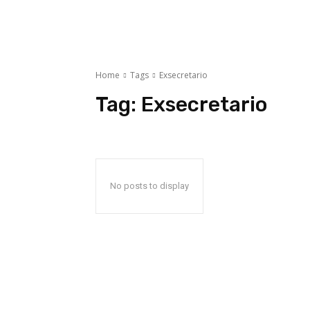
Home
Tags
Exsecretario
Tag:
Exsecretario
No posts to display