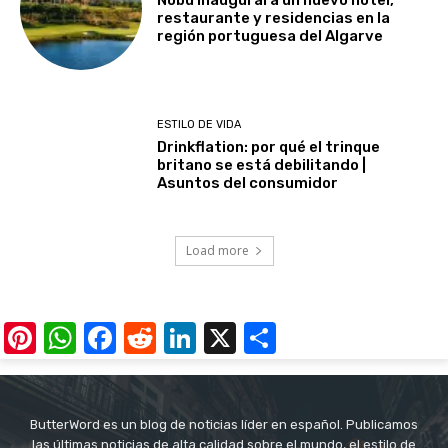
Nobu inaugurará un nuevo hotel,
restaurante y residencias en la
región portuguesa del Algarve
ESTILO DE VIDA
Drinkflation: por qué el trinque
britano se está debilitando |
Asuntos del consumidor
Load more
Pinterest
WhatsApp
Facebook
Reddit
LinkedIn
X
Share
ButterWord es un blog de noticias líder en español. Publicamos
las últimas noticias de alta calidad sobre el mundo, el estilo de