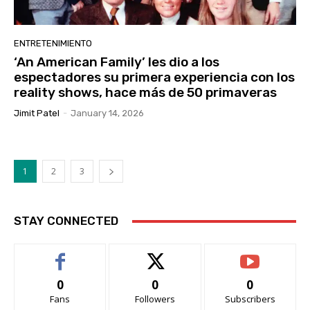
ENTRETENIMIENTO
‘An American Family’ les dio a los
espectadores su primera experiencia con los
reality shows, hace más de 50 primaveras
Jimit Patel
-
January 14, 2026
1
2
3
STAY CONNECTED
0
0
0
Fans
Followers
Subscribers