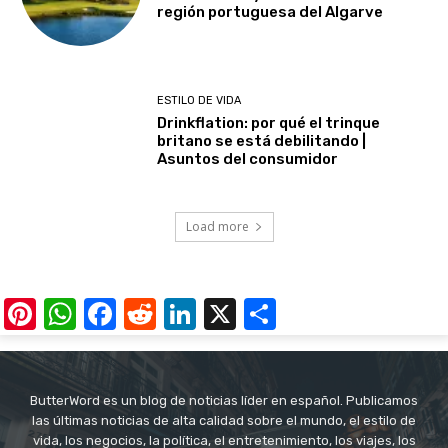
región portuguesa del Algarve
ESTILO DE VIDA
Drinkflation: por qué el trinque
britano se está debilitando |
Asuntos del consumidor
Load more
Pinterest
WhatsApp
Facebook
Reddit
LinkedIn
X
Share
ButterWord es un blog de noticias líder en español. Publicamos
las últimas noticias de alta calidad sobre el mundo, el estilo de
vida, los negocios, la política, el entretenimiento, los viajes, los