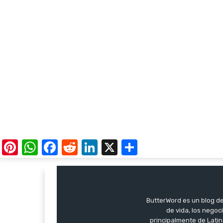
Pinterest
WhatsApp
Facebook
Reddit
LinkedIn
X
Share
ButterWord es un blog de 
de vida, los negoci
principalmente de Latin