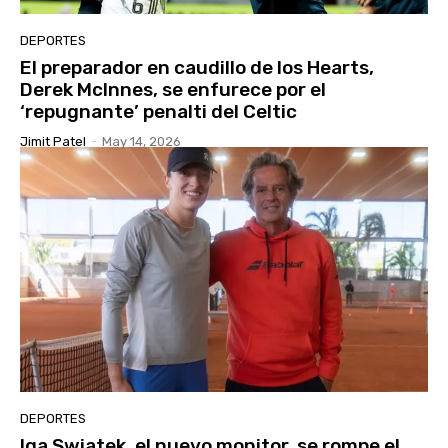
DEPORTES
El preparador en caudillo de los Hearts,
Derek McInnes, se enfurece por el
‘repugnante’ penalti del Celtic
Jimit Patel
-
May 14, 2026
DEPORTES
Iga Swiatek, el nuevo monitor, se rompe el