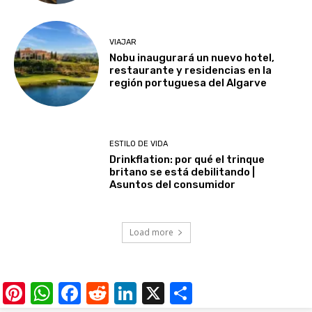
VIAJAR
Nobu inaugurará un nuevo hotel,
restaurante y residencias en la
región portuguesa del Algarve
ESTILO DE VIDA
Drinkflation: por qué el trinque
britano se está debilitando |
Asuntos del consumidor
Load more
Pinterest
WhatsApp
Facebook
Reddit
LinkedIn
X
Share