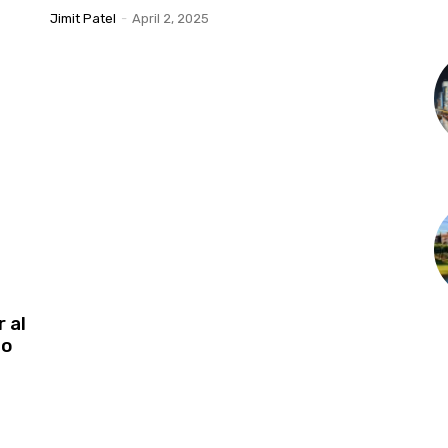
Jimit Patel
-
April 2, 2025
 al
do