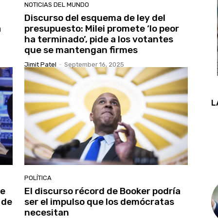
NOTICIAS DEL MUNDO
Discurso del esquema de ley del
a
presupuesto: Milei promete ‘lo peor
ha terminado’, pide a los votantes
que se mantengan firmes
Jimit Patel
-
September 16, 2025
L
POLÍTICA
ue
El discurso récord de Booker podría
 de
ser el impulso que los demócratas
necesitan