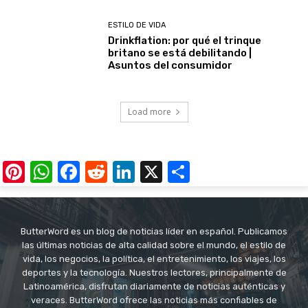
ESTILO DE VIDA
Drinkflation: por qué el trinque
britano se está debilitando |
Asuntos del consumidor
Load more
Pinterest
WhatsApp
Facebook
Reddit
LinkedIn
X
Share
ButterWord es un blog de noticias líder en español. Publicamos
las últimas noticias de alta calidad sobre el mundo, el estilo de
vida, los negocios, la política, el entretenimiento, los viajes, los
deportes y la tecnología. Nuestros lectores, principalmente de
Latinoamérica, disfrutan diariamente de noticias auténticas y
veraces. ButterWord ofrece las noticias más confiables de