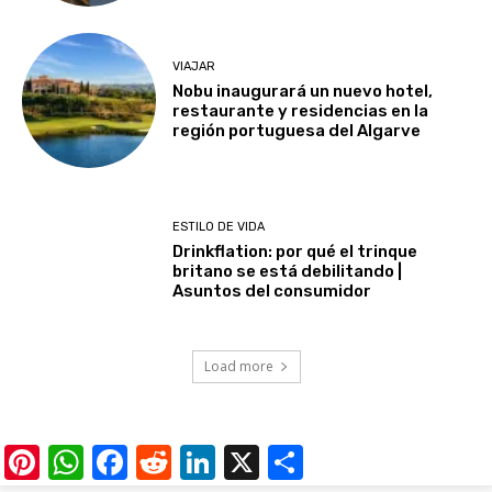
VIAJAR
Nobu inaugurará un nuevo hotel,
restaurante y residencias en la
región portuguesa del Algarve
ESTILO DE VIDA
Drinkflation: por qué el trinque
britano se está debilitando |
Asuntos del consumidor
Load more
Pinterest
WhatsApp
Facebook
Reddit
LinkedIn
X
Share