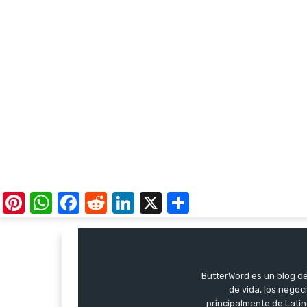
Pinterest
WhatsApp
Facebook
Reddit
LinkedIn
X
Share
ButterWord es un blog de 
de vida, los negoci
principalmente de Latin