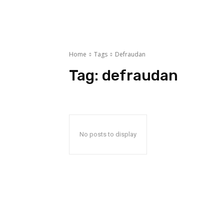
Home
Tags
Defraudan
Tag:
defraudan
No posts to display