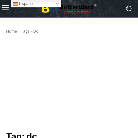
Español
Home
Tags
Dc
Tag:
dc