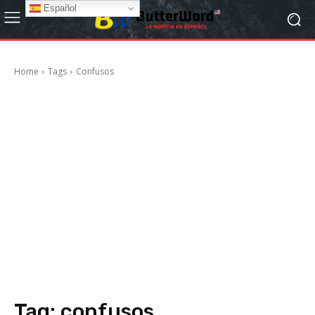
Español
Home
Tags
Confusos
Tag:
confusos