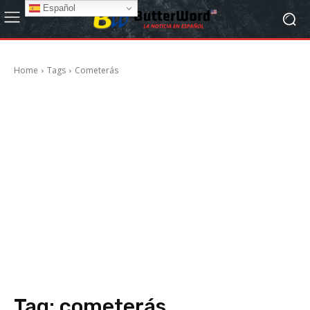
Español
Home
Tags
Cometerás
Tag:
cometerás