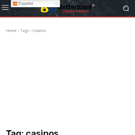
Español
Home
Tags
Casinos
Tag:
casinos