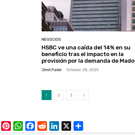
NEGOCIOS
HSBC ve una caída del 14% en su
beneficio tras el impacto en la
provisión por la demanda de Mado
Jimit Patel
-
October 28, 2025
1
2
3
Pinterest
WhatsApp
Facebook
Reddit
LinkedIn
X
Share