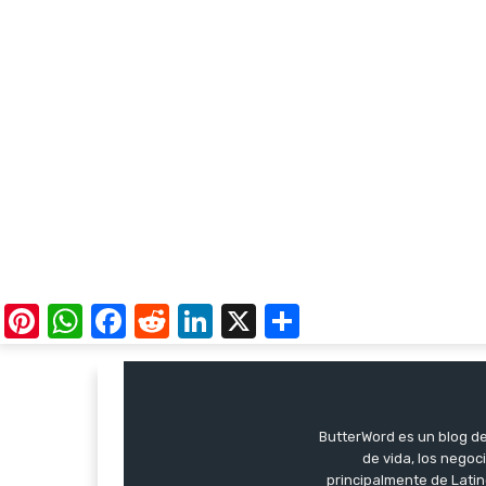
Pinterest
WhatsApp
Facebook
Reddit
LinkedIn
X
Share
ButterWord es un blog de 
de vida, los negoci
principalmente de Latin