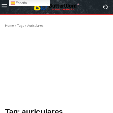
Español
Home
Tags
Auriculares
Tag:
auriculares