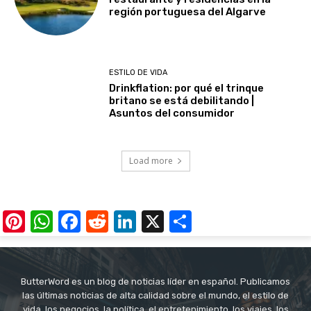
región portuguesa del Algarve
ESTILO DE VIDA
Drinkflation: por qué el trinque
britano se está debilitando |
Asuntos del consumidor
Load more
Pinterest
WhatsApp
Facebook
Reddit
LinkedIn
X
Share
ButterWord es un blog de noticias líder en español. Publicamos
las últimas noticias de alta calidad sobre el mundo, el estilo de
vida, los negocios, la política, el entretenimiento, los viajes, los