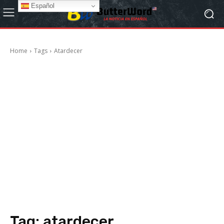
Español
Home
Tags
Atardecer
Tag:
atardecer