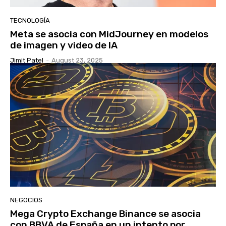
TECNOLOGÍA
Meta se asocia con MidJourney en modelos
de imagen y video de IA
Jimit Patel
-
August 23, 2025
NEGOCIOS
Mega Crypto Exchange Binance se asocia
con BBVA de España en un intento por