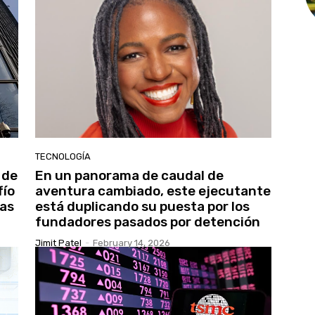
TECNOLOGÍA
 de
En un panorama de caudal de
fío
aventura cambiado, este ejecutante
ras
está duplicando su puesta por los
fundadores pasados ​​por detención
Jimit Patel
-
February 14, 2026