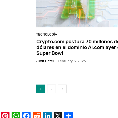
TECNOLOGÍA
Crypto.com postura 70 millones d
dólares en el dominio AI.com ayer 
Super Bowl
Jimit Patel
-
February 8, 2026
1
2
Pinterest
WhatsApp
Facebook
Reddit
LinkedIn
X
Share