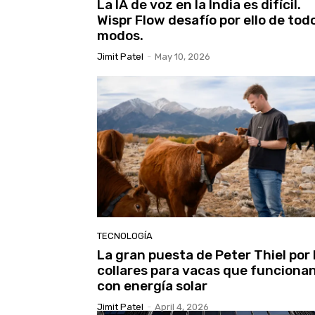
La IA de voz en la India es difícil.
Wispr Flow desafío por ello de tod
modos.
Jimit Patel
-
May 10, 2026
TECNOLOGÍA
La gran puesta de Peter Thiel por 
collares para vacas que funciona
con energía solar
Jimit Patel
-
April 4, 2026