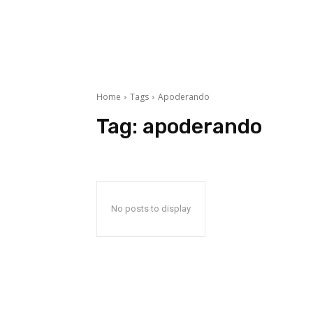
Home
Tags
Apoderando
Tag:
apoderando
No posts to display