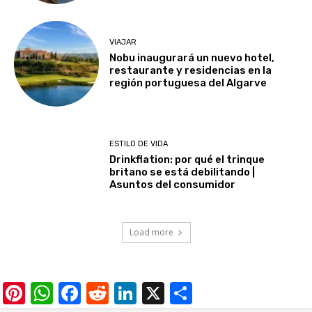
VIAJAR
Nobu inaugurará un nuevo hotel,
restaurante y residencias en la
región portuguesa del Algarve
ESTILO DE VIDA
Drinkflation: por qué el trinque
britano se está debilitando |
Asuntos del consumidor
Load more
Pinterest
WhatsApp
Facebook
Reddit
LinkedIn
X
Share