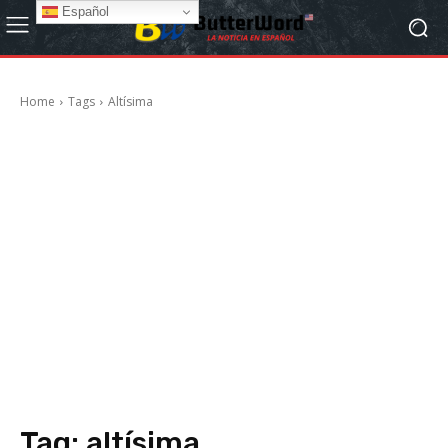
Español
Home
Tags
Altísima
Tag:
altísima