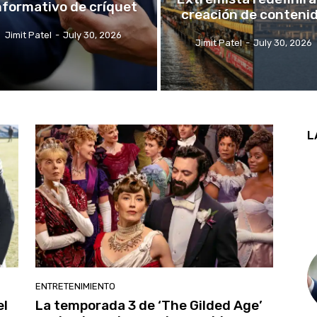
nformativo de críquet
creación de conteni
Jimit Patel
-
July 30, 2026
Jimit Patel
-
July 30, 2026
L
ENTRETENIMIENTO
el
La temporada 3 de ‘The Gilded Age’