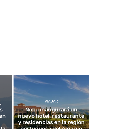
VIAJAR
,
s
Nobu inaugurará un
 en
nuevo hotel, restaurante
y residencias en la región
 la
portuguesa del Algarve