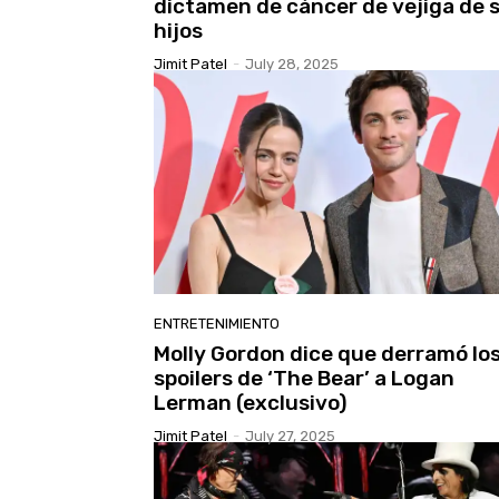
dictamen de cáncer de vejiga de 
hijos
Jimit Patel
-
July 28, 2025
ENTRETENIMIENTO
Molly Gordon dice que derramó lo
spoilers de ‘The Bear’ a Logan
Lerman (exclusivo)
Jimit Patel
-
July 27, 2025