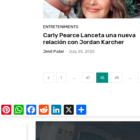
ENTRETENIMIENTO
Carly Pearce Lanceta una nueva
relación con Jordan Karcher
Jimit Patel
-
July 25, 2025
...
...
1
47
48
49
Pinterest
WhatsApp
Facebook
Reddit
LinkedIn
X
Share