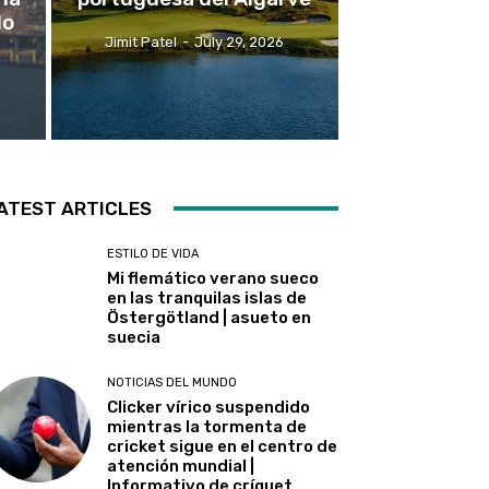
do
Jimit Patel
-
July 29, 2026
ATEST ARTICLES
ESTILO DE VIDA
Mi flemático verano sueco
en las tranquilas islas de
Östergötland | asueto en
suecia
NOTICIAS DEL MUNDO
Clicker vírico suspendido
mientras la tormenta de
cricket sigue en el centro de
atención mundial |
Informativo de críquet