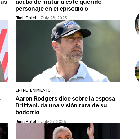
sus
acaba de matar a este querido
personaje en el episodio 6
Jimit Patel
-
July 28, 2025
ENTRETENIMIENTO
s
Aaron Rodgers dice sobre la esposa
Brittani, da una visión rara de su
bodorrio
Jimit Patel
-
July 27, 2025