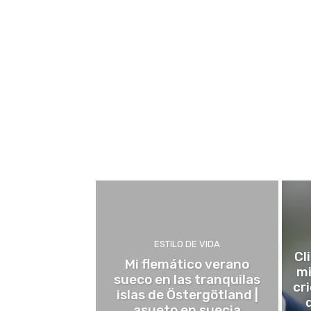
ESTILO DE VIDA
Cl
Mi flemático verano
mi
sueco en las tranquilas
cr
islas de Östergötland |
asueto en suecia