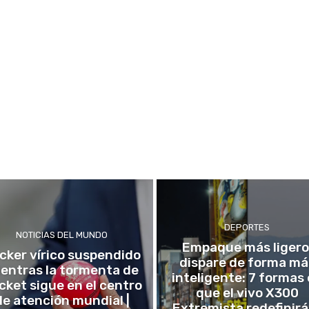
DEPORTES
NOTICIAS DEL MUNDO
Empaque más ligero
icker vírico suspendido
dispare de forma má
entras la tormenta de
inteligente: 7 formas
icket sigue en el centro
que el vivo X300
de atención mundial |
Extremista redefinirá