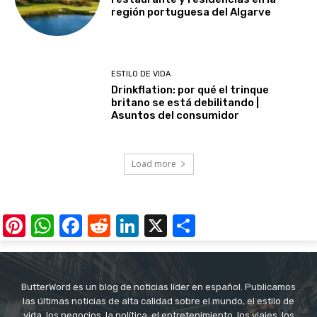
región portuguesa del Algarve
ESTILO DE VIDA
Drinkflation: por qué el trinque
britano se está debilitando |
Asuntos del consumidor
Load more
Pinterest
WhatsApp
Facebook
Reddit
LinkedIn
X
Share
ButterWord es un blog de noticias líder en español. Publicamos
las últimas noticias de alta calidad sobre el mundo, el estilo de
vida, los negocios, la política, el entretenimiento, los viajes, los