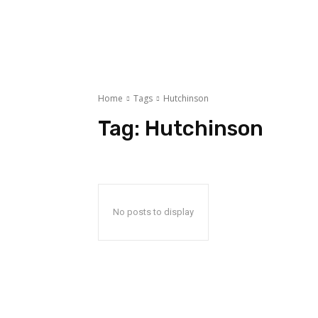
Home
Tags
Hutchinson
Tag:
Hutchinson
No posts to display