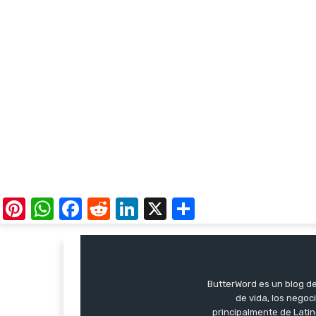
Pinterest
WhatsApp
Facebook
Reddit
LinkedIn
X
Share
ButterWord es un blog de 
de vida, los negoci
principalmente de Latin