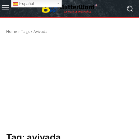
Español
Home
Tags
Avivada
Tag:
avivada