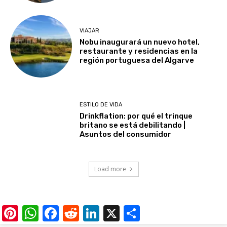
VIAJAR
Nobu inaugurará un nuevo hotel,
restaurante y residencias en la
región portuguesa del Algarve
ESTILO DE VIDA
Drinkflation: por qué el trinque
britano se está debilitando |
Asuntos del consumidor
Load more
Pinterest
WhatsApp
Facebook
Reddit
LinkedIn
X
Share