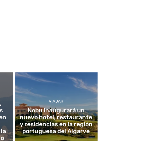
VIAJAR
,
s
Nobu inaugurará un
 en
nuevo hotel, restaurante
y residencias en la región
 la
portuguesa del Algarve
do