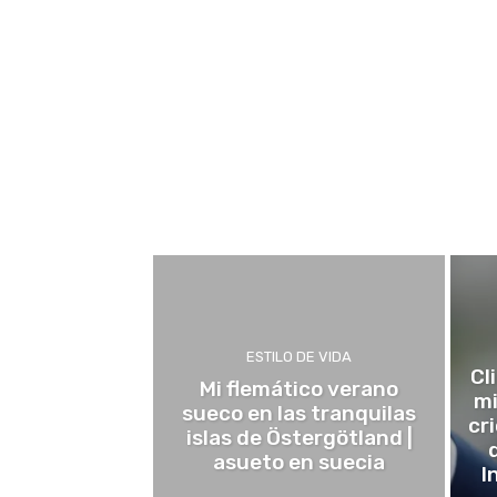
ESTILO DE VIDA
Cl
Mi flemático verano
mi
sueco en las tranquilas
cr
islas de Östergötland |
asueto en suecia
I