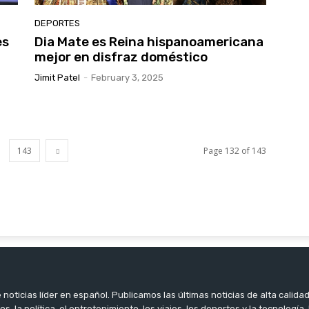
DEPORTES
es
Dia Mate es Reina hispanoamericana
mejor en disfraz doméstico
Jimit Patel
-
February 3, 2025
143
Page 132 of 143
noticias líder en español. Publicamos las últimas noticias de alta calidad
os, la política, el entretenimiento, los viajes, los deportes y la tecnología