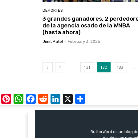
DEPORTES
3 grandes ganadores, 2 perdedor
de la agencia osado de la WNBA
(hasta ahora)
Jimit Patel
-
February 3, 2025
...
...
1
131
132
133
Pinterest
WhatsApp
Facebook
Reddit
LinkedIn
X
Share
ButterWord es un blog de 
de vida, los negoci