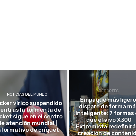
DEPORTES
NOTICIAS DEL MUNDO
Empaque más ligero
icker vírico suspendido
dispare de forma má
entras la tormenta de
inteligente: 7 formas
icket sigue en el centro
que el vivo X300
de atención mundial |
Extremista redefinirá
nformativo de críquet
creación de conteni