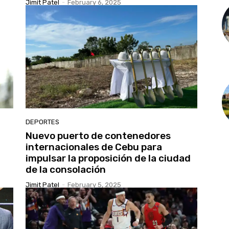
Jimit Patel
-
February 6, 2025
DEPORTES
Nuevo puerto de contenedores
internacionales de Cebu para
impulsar la proposición de la ciudad
de la consolación
Jimit Patel
-
February 5, 2025