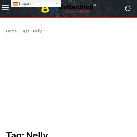
Español
Home
Tags
Nelly
Tag:
Nelly