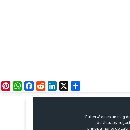
Pinterest
WhatsApp
Facebook
Reddit
LinkedIn
X
Share
ButterWord es un blog de 
de vida, los negoci
principalmente de Latin