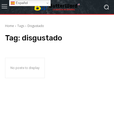
Español
Home
Tags
Disgustado
Tag:
disgustado
No posts to display