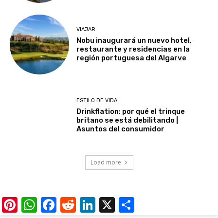
VIAJAR
Nobu inaugurará un nuevo hotel,
restaurante y residencias en la
región portuguesa del Algarve
ESTILO DE VIDA
Drinkflation: por qué el trinque
britano se está debilitando |
Asuntos del consumidor
Load more
Pinterest
WhatsApp
Facebook
Reddit
LinkedIn
X
Share