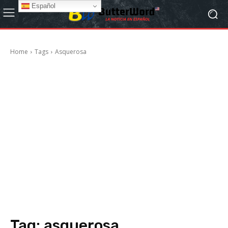
Español
Home
Tags
Asquerosa
Tag:
asquerosa