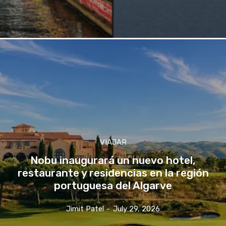
VIAJAR
Nobu inaugurará un nuevo hotel,
restaurante y residencias en la región
portuguesa del Algarve
Jimit Patel
-
July 29, 2026