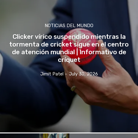
NOTICIAS DEL MUNDO
Clicker vírico suspendido mientras la
tormenta de cricket sigue en el centro
de atención mundial | Informativo de
críquet
Jimit Patel
-
July 30, 2026