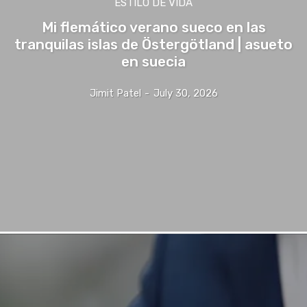
ESTILO DE VIDA
Mi flemático verano sueco en las
tranquilas islas de Östergötland | asueto
en suecia
Jimit Patel
-
July 30, 2026