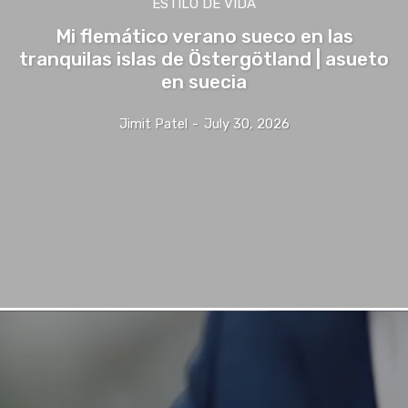
ESTILO DE VIDA
Mi flemático verano sueco en las
tranquilas islas de Östergötland | asueto
en suecia
Jimit Patel
-
July 30, 2026