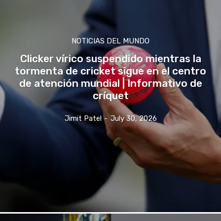
NOTICIAS DEL MUNDO
Clicker vírico suspendido mientras la
tormenta de cricket sigue en el centro
de atención mundial | Informativo de
críquet
Jimit Patel
-
July 30, 2026