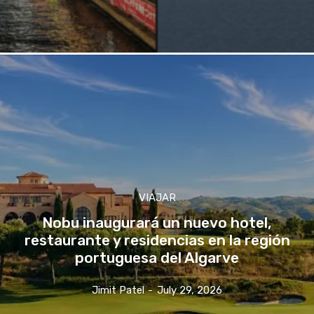
VIAJAR
Nobu inaugurará un nuevo hotel,
restaurante y residencias en la región
portuguesa del Algarve
Jimit Patel
-
July 29, 2026