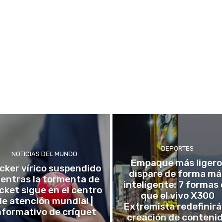
DEPORTES
NOTICIAS DEL MUNDO
Empaque más ligero
icker vírico suspendido
dispare de forma má
entras la tormenta de
inteligente: 7 formas
icket sigue en el centro
que el vivo X300
de atención mundial |
Extremista redefinirá
nformativo de críquet
creación de conteni