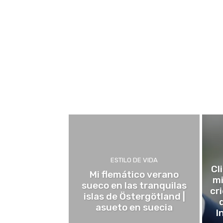
ESTILO DE VIDA
Cl
Mi flemático verano
mi
sueco en las tranquilas
cr
islas de Östergötland |
asueto en suecia
I