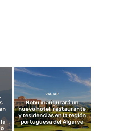
VIAJAR
,
s
Nobu inaugurará un
 en
nuevo hotel, restaurante
y residencias en la región
 la
portuguesa del Algarve
do