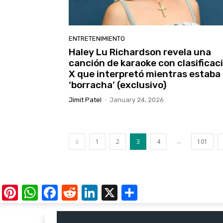
ENTRETENIMIENTO
Haley Lu Richardson revela una
canción de karaoke con clasificac
X que interpretó mientras estaba
‘borracha’ (exclusivo)
Jimit Patel
-
January 24, 2026
...
1
2
3
4
101
Pinterest
WhatsApp
Facebook
Reddit
LinkedIn
X
Share