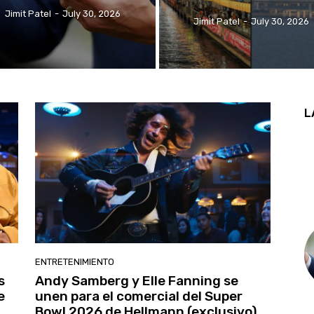
Jimit Patel
-
July 30, 2026
Jimit Patel
-
July 30, 2026
L
ENTRETENIMIENTO
s
Andy Samberg y Elle Fanning se
e
unen para el comercial del Super
Bowl 2026 de Hellmann (exclusivo)