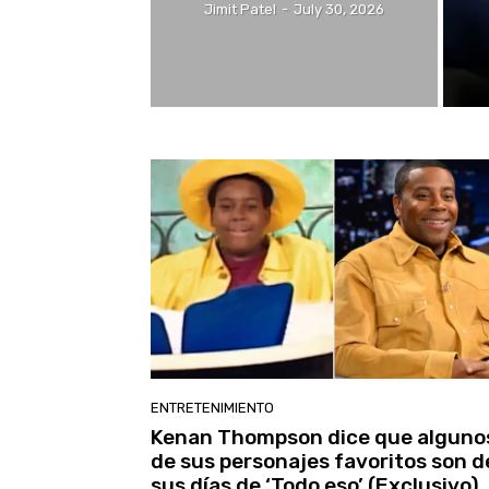
Jimit Patel
-
July 30, 2026
ENTRETENIMIENTO
Kenan Thompson dice que alguno
de sus personajes favoritos son d
sus días de ‘Todo eso’ (Exclusivo)