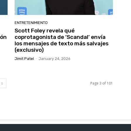
ENTRETENIMIENTO
Scott Foley revela qué
ión
coprotagonista de ‘Scandal’ envía
los mensajes de texto más salvajes
(exclusivo)
Jimit Patel
-
January 24, 2026
Page 3 of 101