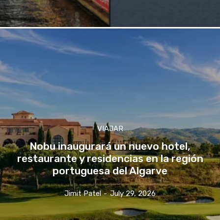
VIAJAR
Nobu inaugurará un nuevo hotel,
restaurante y residencias en la región
portuguesa del Algarve
Jimit Patel
-
July 29, 2026