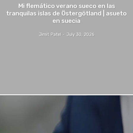
Mi flemático verano sueco en las
tranquilas islas de Östergötland | asueto
en suecia
Jimit Patel
-
July 30, 2026