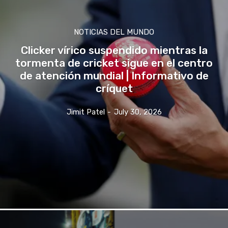
NOTICIAS DEL MUNDO
Clicker vírico suspendido mientras la
tormenta de cricket sigue en el centro
de atención mundial | Informativo de
críquet
Jimit Patel
-
July 30, 2026